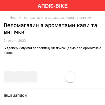
ARDIS-BIKE
Новини
Веломагазин з ароматами кави та випічки
Веломагазин з ароматами кави та
випічки
2 грудня 2022
Відтепер купуючи велосипед ми пригощаемо вас ароматною
кавою.
Інші записи