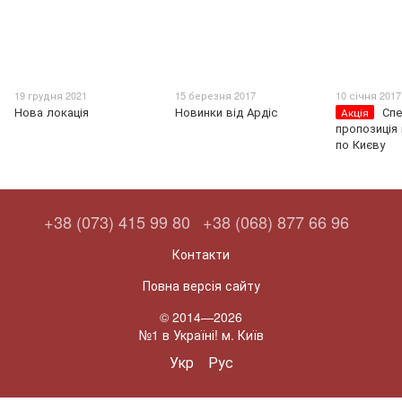
19 грудня 2021
15 березня 2017
10 січня 2017
Нова локація
Новинки від Ардіс
Спе
Акція
пропозиція
по Києву
+38 (073) 415 99 80
+38 (068) 877 66 96
Контакти
Повна версія сайту
© 2014—2026
№1 в Україні! м. Київ
Укр
Рус