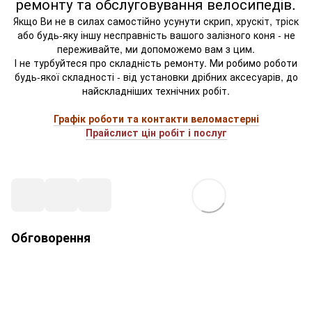
ремонту та обслуговування велосипедів.
Якщо Ви не в силах самостійно усунути скрип, хрускіт, тріск
або будь-яку іншу несправність вашого залізного коня - не
переживайте, ми допоможемо вам з цим.
І не турбуйтеся про складність ремонту. Ми робимо роботи
будь-якої складності - від установки дрібних аксесуарів, до
найскладніших технічних робіт.
Графік роботи та контакти веломастерні
Прайслист цін робіт і послуг
Обговорення