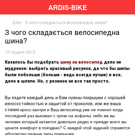
ARDIS-BIKE
Блог
З чого складається велосипедна шина?
З чого складається велосипедна
шина?
15 грудня 2015
Казалось бы подобрать
шину на велосипед
дело не
мудреное: выбрать красивый рисунок, да что бы шипы
были побольше (больше - ведь всегда лучше) и все,
дело в шляпе. Но, с резинок не все так просто.
Вы ездите каждый день и Вам нужны покрышки с хорошей
износостойкостью и защитой от проколов, или же ваша
стихия
кросс-кантри
и Ваш велосипед уже не помнит когда
последний раз выезжал с грязи на асфальт, либо же вы
человек который катается довольно редко и прежде всего вы
цените комфорт в поездках? С каждой этой задачей справятся
абсолютно разные типы покрышек.