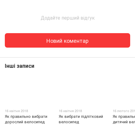
Додайте перший відгук
Новий коментар
Інші записи
16 квітня 2018
16 квітня 2018
16 лютого 20
Як правильно вибрати
Як вибрати підлітковий
Як правиль
дорослий велосипед
велосипед
дитячий ве