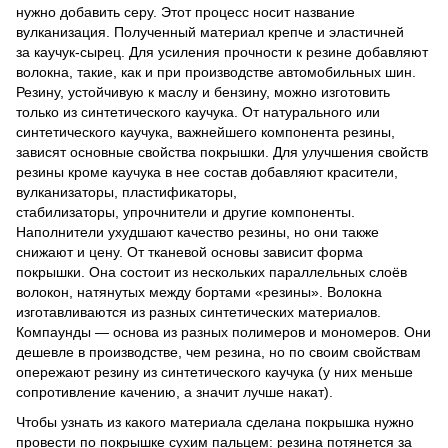
нужно добавить серу. Этот процесс носит название
вулканизация. Полученный материал крепче и эластичней
за
каучук-сырец
. Для усиления прочности к резине добавляют
волокна,
такие, как и
при производстве автомобильных шин.
Резину, устойчивую к маслу и бензину, можно изготовить
только из синтетического каучука. От натурального или
синтетического каучука, важнейшего компонента резины,
зависят основные свойства покрышки. Для улучшения свойств
резины кроме каучука
в нее
состав добавляют красители,
вулканизаторы, пластификаторы,
стабилизаторы,
упрочнители
и другие компоненты.
Наполнители ухудшают качество резины, но они также
снижают и цену. От тканевой основы зависит форма
покрышки. Она состоит из нескольких параллельных слоёв
волокон, натянутых между бортами «резины». Волокна
изготавливаются из разных синтетических материалов.
Компаунды — основа из разных полимеров и мономеров. Они
дешевле в производстве, чем резина, но по своим свойствам
опережают резину из синтетического каучука (у них меньше
сопротивление качению, а значит лучше накат).
Чтобы узнать из какого материала сделана покрышка нужно
провести по покрышке сухим пальцем: резина потянется за