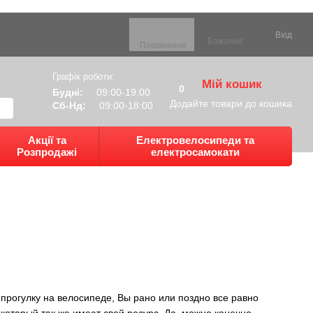
Вхід
Бажання
Порівняння
Графік роботи:
Мій кошик
0
Будні:
09:00-19.00
Додайте товари до кошика
Сб-Нд:
09:00-18:00
Акції та
Електровелосипеди та
Розпродажі
електросамокати
 прогулку на велосипеде, Вы рано или поздно все равно
 который так же имеет свой ресурс. Да, можно конечно