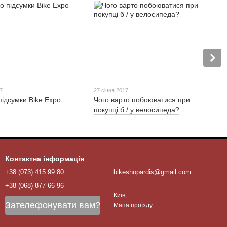
7
27 січня 2017
підсумки Bike Expo
Чого варто побоюватися при
покупці б / у велосипеда?
Контактна інформація
+38 (073) 415 99 80
bikeshopardis@gmail.com
+38 (068) 877 66 96
Київ,
Зателефонувати вам?
Мапа проїзду