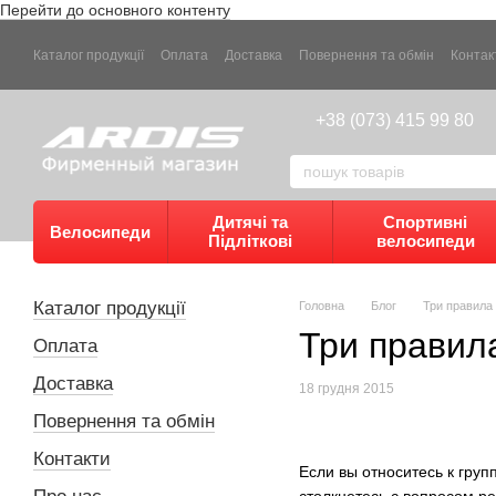
Перейти до основного контенту
Каталог продукції
Оплата
Доставка
Повернення та обмін
Контак
+38 (073) 415 99 80
Дитячі та
Спортивні
Велосипеди
Підліткові
велосипеди
Каталог продукції
Головна
Блог
Три правила
Три правил
Оплата
Доставка
18 грудня 2015
Повернення та обмін
Контакти
Если вы относитесь к груп
столкнетесь с вопросом ре