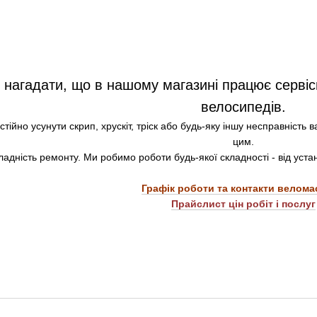
 нагадати, що в нашому магазині працює сервіс
велосипедів.
тійно усунути скрип, хрускіт, тріск або будь-яку іншу несправність
цим.
ладність ремонту. Ми робимо роботи будь-якої складності - від уста
Графік роботи та контакти велома
Прайслист цін робіт і послуг