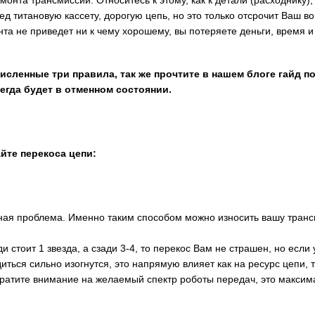
ед титановую кассету, дорогую цепь, но это только отсрочит Ваш в
та не приведет ни к чему хорошему, вы потеряете деньги, время и 
сленные три правила, так же прочтите в нашем блоге гайд п
егда будет в отменном состоянии.
йте перекоса цепи:
ная проблема. Именно таким способом можно износить вашу тран
и стоит 1 звезда, а сзади 3-4, то перекос Вам не страшен, но если у
ться сильно изогнутся, это напрямую влияет как на ресурс цепи, та
братите внимание на желаемый спектр роботы передач, это максим