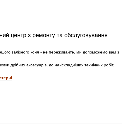
ний центр з ремонту та обслуговування
 вашого залізного коня - не переживайте, ми допоможемо вам з
новки дрібних аксесуарів, до найскладніших технічних робіт.
стерні