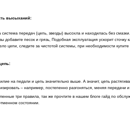
ать высыханий:
а система передач (цепь, звезды) высохла и находилась без смазк
 вы добавите песок и грязь, Подобная эксплуатация ускорит сточку к
ело цепи, следите за чистотой системы, при необходимости купите
цепь:
илие на педали и цепь значительно выше. А значит, цепь растягивае
изировать – например, постепенно разгоняться, меняя передачи и
енные три правила, так же прочтите в нашем блоге гайд по обсл
 отменном состоянии.