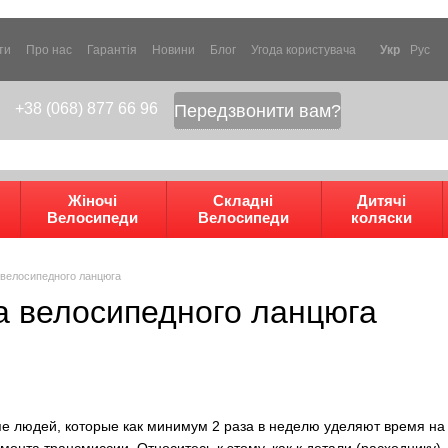
ти
Про нас
Гарантія
Новини
Блог
Угода користувача
Укр
Рус
+38 (068) 877 66 96
Передзвонити вам?
Жіночі
Складні
Дитячі
Велосипеди
Велосипеди
коляски
 велосипедного ланцюга
а велосипедного ланцюга
пе людей, которые как минимум 2 раза в неделю уделяют время на
монта трансмиссии. Относитесь к этому, как к детали (расходнику),