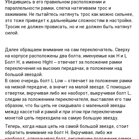
Убедившись в его правильном расположении и
параллельности рамки, слегка натягиваем трос и
зажимаем. Не пытайтесь натянуть трос как можно сильнее,
это тоже приведет к дальнейшим сложностям в настройке.
Тросик не должен провисать, но и не должен быть натянут
силой.
Далее обращаем внимание на сам переключатель. Сверху
на корпусе расположены два болта, именуемые как H и L
Болт H, а именно Hight – отвечает за положение рамки
переключения на высоких передачах, в положении над
большой звездой.
В свою очередь болт L Low – отвечает за положение рамки
на низкой передаче, а значит на малой звезде. С помощью
отвертки, вкручивая либо же наоборот, выкручивая болт L,
следим за положением переключателя, выставляя его там
образом, что бы цепь не скидывало с маленькой звезды
между кассетой и рамой и при этом при переключении
монетой цепь переходила на самую большую звезду.
Теперь, когда наша цепь на самой большой звезде, стоит
обратить внимание на болт H. Вкручивая, либо же
наоборот, отворачивая болт, регулируем положение рамки