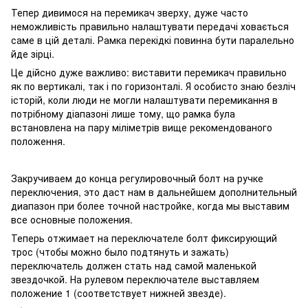
Тепер дивимося на перемикач зверху, дуже часто
неможливість правильно налаштувати передачі ховається
саме в цій деталі. Рамка перекідкі повинна бути паралельно
йде зірці.
Це дійсно дуже важливо: виставити перемикач правильно
як по вертикалі, так і по горизонталі. Я особисто знаю безліч
історій, коли люди не могли налаштувати перемикання в
потрібному діапазоні лише тому, що рамка була
встановлена на пару міліметрів вище рекомендованого
положення.
Закручиваем до конца регулировочный болт на ручке
переключения, это даст нам в дальнейшем дополнительный
диапазон при более точной настройке, когда мы выставим
все основные положения.
Теперь отжимает на переключателе болт фиксирующий
трос (чтобы можно было подтянуть и зажать)
переключатель должен стать над самой маленькой
звездочкой. На рулевом переключателе выставляем
положение 1 (соответствует нижней звезде).