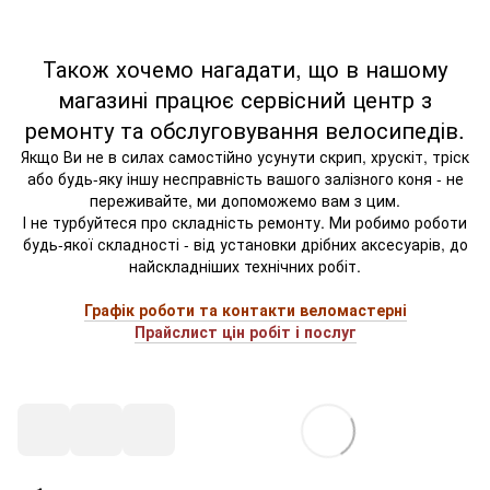
Також хочемо нагадати, що в нашому
магазині працює сервісний центр з
ремонту та обслуговування велосипедів.
Якщо Ви не в силах самостійно усунути скрип, хрускіт, тріск
або будь-яку іншу несправність вашого залізного коня - не
переживайте, ми допоможемо вам з цим.
І не турбуйтеся про складність ремонту. Ми робимо роботи
будь-якої складності - від установки дрібних аксесуарів, до
найскладніших технічних робіт.
Графік роботи та контакти веломастерні
Прайслист цін робіт і послуг