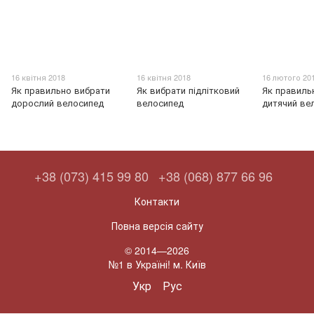
16 квітня 2018
16 квітня 2018
16 лютого 20
Як правильно вибрати
Як вибрати підлітковий
Як правиль
дорослий велосипед
велосипед
дитячий ве
+38 (073) 415 99 80
+38 (068) 877 66 96
Контакти
Повна версія сайту
© 2014—2026
№1 в Україні! м. Київ
Укр
Рус