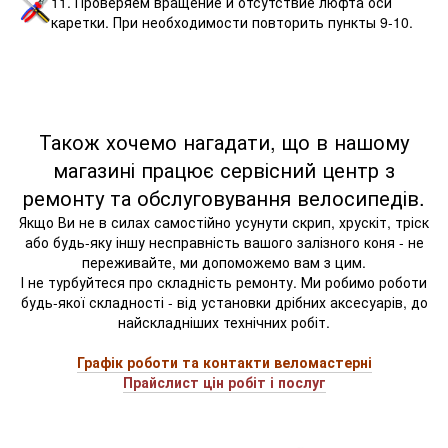
11. Проверяем вращение и отсутствие люфта оси
каретки. При необходимости повторить пункты 9-10.
Також хочемо нагадати, що в нашому
магазині працює сервісний центр з
ремонту та обслуговування велосипедів.
Якщо Ви не в силах самостійно усунути скрип, хрускіт, тріск
або будь-яку іншу несправність вашого залізного коня - не
переживайте, ми допоможемо вам з цим.
І не турбуйтеся про складність ремонту. Ми робимо роботи
будь-якої складності - від установки дрібних аксесуарів, до
найскладніших технічних робіт.
Графік роботи та контакти веломастерні
Прайслист цін робіт і послуг