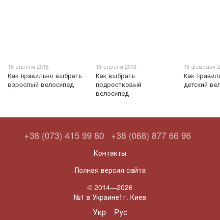
16 апреля 2018
16 апреля 2018
16 февраля 2
Как правильно выбрать
Как выбрать
Как правил
взрослый велосипед
подростковый
детский ве
велосипед
+38 (073) 415 99 80
+38 (068) 877 66 96
Контакты
Полная версия сайта
© 2014—2026
№1 в Украине! г. Киев
Укр
Рус