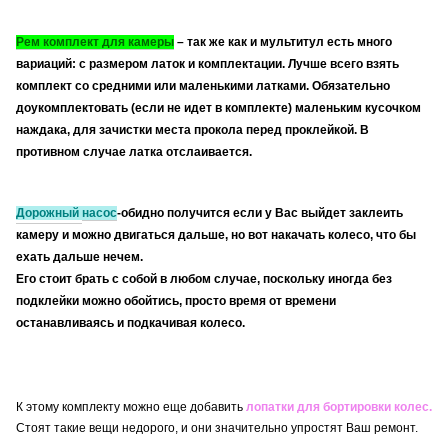
Рем комплект для камеры
– так же как и
мультитул
есть много
вариаций: с размером латок и комплектации. Лучше всего взять
комплект со средними или маленькими латками. Обязательно
доукомплектовать (если не идет в комплекте) маленьким кусочком
наждака, для зачистки места прокола перед проклейкой. В
противном случае латка отслаивается.
Дорожный
насос
-обидно
получится если у Вас выйдет заклеить
камеру и можно двигаться дальше, но вот накачать колесо, что бы
ехать дальше нечем.
Его стоит брать с собой в любом случае, поскольку иногда без
подклейки можно обойтись, просто время от времени
останавливаясь и подкачивая колесо.
К этому комплекту можно еще добавить
лопатки для
бортировки
колес.
Стоят такие вещи недорого, и они значительно упростят Ваш ремонт.