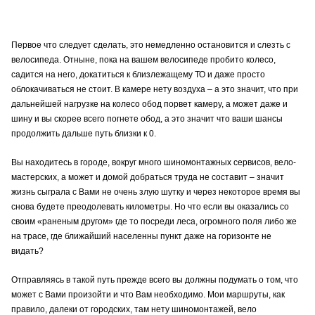
Первое что следует сделать, это немедленно остановится и слезть с
велосипеда. Отныне, пока на вашем велосипеде пробито колесо,
садится на него, докатиться к близлежащему ТО и даже просто
облокачиваться не стоит. В камере нету воздуха – а это значит, что при
дальнейшей нагрузке на колесо обод порвет камеру, а может даже и
шину и вы скорее всего погнете обод, а это значит что ваши шансы
продолжить дальше путь близки к 0.
Вы находитесь в городе, вокруг много
шиномонтажных
сервисов,
вело-
мастерских
, а может и домой добраться труда не составит – значит
жизнь сыграла с Вами не очень злую шутку и через некоторое время вы
снова будете преодолевать километры. Но что если вы оказались со
своим «раненым другом»
где то
посреди леса, огромного поля либо же
на трасе, где ближайший населенны пункт даже на горизонте не
видать?
Отправляясь в такой путь прежде всего вы должны подумать о том, что
может с Вами произойти и что Вам необходимо. Мои
маршруты, как
правило, далеки
от городских, там нету
шиномонтажей
,
вело