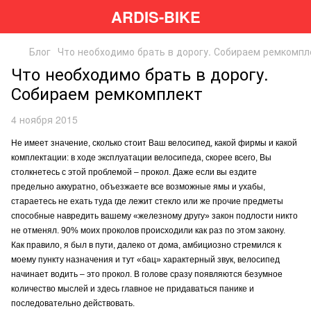
ARDIS-BIKE
Блог
Что необходимо брать в дорогу. Собираем ремкомпл
Что необходимо брать в дорогу.
Собираем ремкомплект
4 ноября 2015
Не имеет значение, сколько стоит Ваш велосипед, какой фирмы и какой
комплектации: в ходе эксплуатации велосипеда, скорее всего, Вы
столкнетесь с этой проблемой – прокол. Даже если вы ездите
предельно аккуратно, объезжаете все возможные ямы и ухабы,
стараетесь не ехать туда где лежит стекло или же прочие предметы
способные навредить вашему «железному другу» закон подлости никто
не отменял. 90% моих проколов происходили как раз по этом закону.
Как правило, я был в пути, далеко от дома, амбициозно стремился к
моему пункту назначения и тут «бац» характерный звук, велосипед
начинает водить – это прокол. В голове сразу появляются безумное
количество мыслей и здесь главное не придаваться панике и
последовательно действовать.