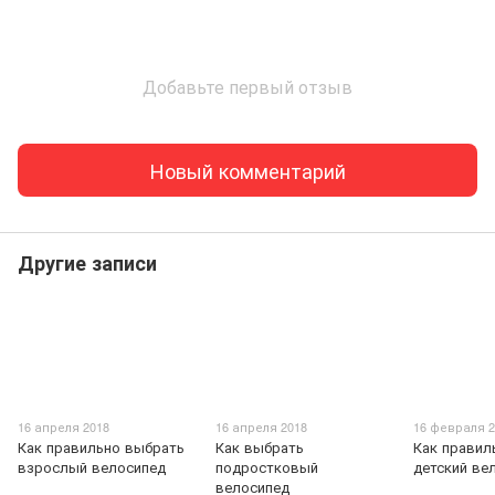
Добавьте первый отзыв
Новый комментарий
Другие записи
16 апреля 2018
16 апреля 2018
16 февраля 2
Как правильно выбрать
Как выбрать
Как правил
взрослый велосипед
подростковый
детский ве
велосипед